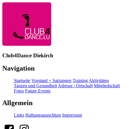
Club4Dance Diekirch
Navigation
Startseite
Vorstand + Satzungen
Training
Aktivitäten
Tanzen und Gesundheit
Adresse / Ortschaft
Mitgliedschaft
Fotos
Future Events
Allgemein
Links
Haftungsausschluss
Impressum